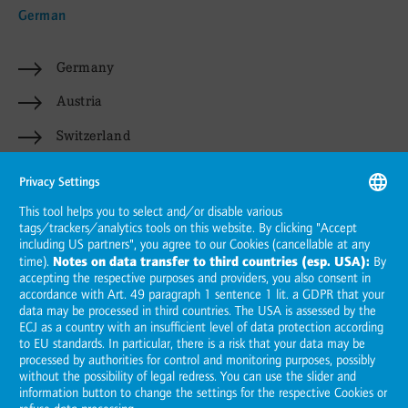
German
Germany
Austria
Switzerland
Italian
Italy
Hungarian
Hungary